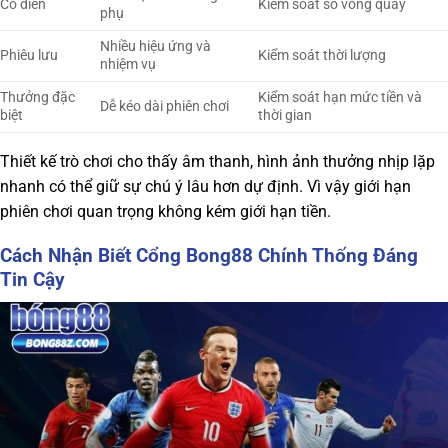
Cổ điển
Kiểm soát số vòng quay
phụ
Nhiều hiệu ứng và
Phiêu lưu
Kiểm soát thời lượng
nhiệm vụ
Thưởng đặc
Kiểm soát hạn mức tiền và
Dễ kéo dài phiên chơi
biệt
thời gian
Thiết kế trò chơi cho thấy âm thanh, hình ảnh thưởng nhịp lặp
nhanh có thể giữ sự chú ý lâu hơn dự định. Vì vậy giới hạn
phiên chơi quan trọng không kém giới hạn tiền.
Cách Nhận Biết Cổng Bong88 Chính Thống Đáng
Tin Cậy