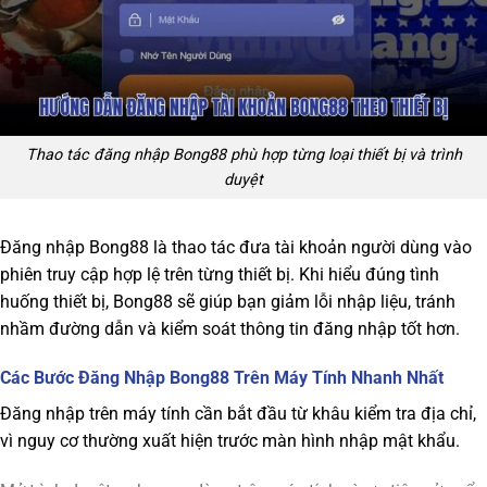
Thao tác đăng nhập Bong88 phù hợp từng loại thiết bị và trình
duyệt
Đăng nhập Bong88 là thao tác đưa tài khoản người dùng vào
phiên truy cập hợp lệ trên từng thiết bị. Khi hiểu đúng tình
huống thiết bị, Bong88 sẽ giúp bạn giảm lỗi nhập liệu, tránh
nhầm đường dẫn và kiểm soát thông tin đăng nhập tốt hơn.
Các Bước Đăng Nhập Bong88 Trên Máy Tính Nhanh Nhất
Đăng nhập trên máy tính cần bắt đầu từ khâu kiểm tra địa chỉ,
vì nguy cơ thường xuất hiện trước màn hình nhập mật khẩu.