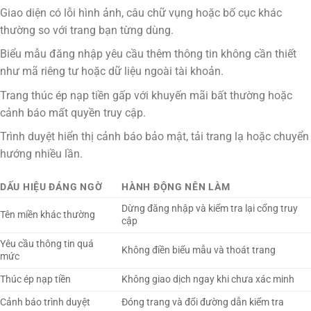
Giao diện có lỗi hình ảnh, câu chữ vụng hoặc bố cục khác
thường so với trang bạn từng dùng.
Biểu mẫu đăng nhập yêu cầu thêm thông tin không cần thiết
như mã riêng tư hoặc dữ liệu ngoài tài khoản.
Trang thúc ép nạp tiền gấp với khuyến mãi bất thường hoặc
cảnh báo mất quyền truy cập.
Trình duyệt hiển thị cảnh báo bảo mật, tải trang lạ hoặc chuyển
hướng nhiều lần.
DẤU HIỆU ĐÁNG NGỜ
HÀNH ĐỘNG NÊN LÀM
Dừng đăng nhập và kiểm tra lại cổng truy
Tên miền khác thường
cập
Yêu cầu thông tin quá
Không điền biểu mẫu và thoát trang
mức
Thúc ép nạp tiền
Không giao dịch ngay khi chưa xác minh
Cảnh báo trình duyệt
Đóng trang và đổi đường dẫn kiểm tra