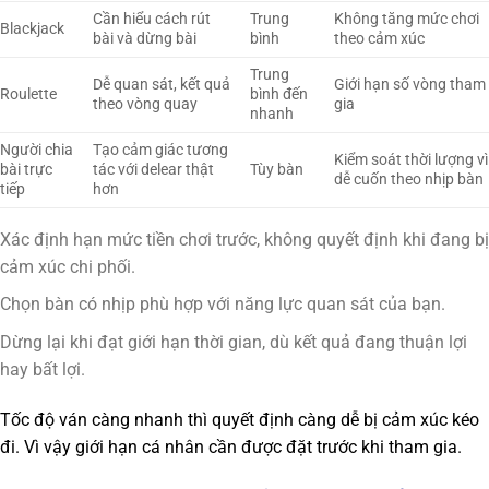
Cần hiểu cách rút
Trung
Không tăng mức chơi
Blackjack
bài và dừng bài
bình
theo cảm xúc
Trung
Dễ quan sát, kết quả
Giới hạn số vòng tham
Roulette
bình đến
theo vòng quay
gia
nhanh
Người chia
Tạo cảm giác tương
Kiểm soát thời lượng vì
bài trực
tác với delear thật
Tùy bàn
dễ cuốn theo nhịp bàn
tiếp
hơn
Xác định hạn mức tiền chơi trước, không quyết định khi đang bị
cảm xúc chi phối.
Chọn bàn có nhịp phù hợp với năng lực quan sát của bạn.
Dừng lại khi đạt giới hạn thời gian, dù kết quả đang thuận lợi
hay bất lợi.
Tốc độ ván càng nhanh thì quyết định càng dễ bị cảm xúc kéo
đi. Vì vậy giới hạn cá nhân cần được đặt trước khi tham gia.