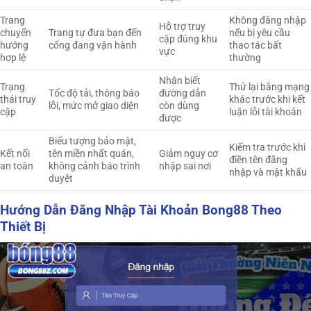
Trang
Không đăng nhập
Hỗ trợ truy
chuyển
Trang tự đưa bạn đến
nếu bị yêu cầu
cập đúng khu
hướng
cổng đang vận hành
thao tác bất
vực
hợp lệ
thường
Nhận biết
Trạng
Thử lại bằng mạng
Tốc độ tải, thông báo
đường dẫn
thái truy
khác trước khi kết
lỗi, mức mở giao diện
còn dùng
cập
luận lỗi tài khoản
được
Biểu tượng bảo mật,
Kiểm tra trước khi
Kết nối
tên miền nhất quán,
Giảm nguy cơ
điền tên đăng
an toàn
không cảnh báo trình
nhập sai nơi
nhập và mật khẩu
duyệt
Hướng Dẫn Đăng Nhập Tài Khoản Bong88 Theo
Thiết Bị