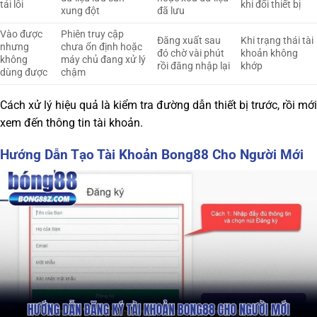
tải lỗi
khi đổi thiết bị
xung đột
đã lưu
Vào được
Phiên truy cập
Đăng xuất sau
Khi trạng thái tài
nhưng
chưa ổn định hoặc
đó chờ vài phút
khoản không
không
máy chủ đang xử lý
rồi đăng nhập lại
khớp
dùng được
chậm
Cách xử lý hiệu quả là kiểm tra đường dẫn thiết bị trước, rồi mới
xem đến thông tin tài khoản.
Hướng Dẫn Tạo Tài Khoản Bong88 Cho Người Mới