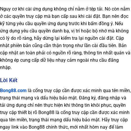
Nguy cơ khi cài ứng dụng không chỉ nằm ở tệp tải. Nó còn nằm
ở các quyền truy cập mà bạn cấp sau khi cài đặt. Bạn nên đọc
kỹ từng yêu cầu quyền ứng dụng trước khi bấm đồng ý. Nếu
ứng dụng yêu cầu quyền danh bạ, vị trí hoặc bộ nhớ mà không
có lý do rõ ràng, hãy dừng lại kiểm tra lại nguồn cài đặt.
Cập
nhật phiên bản cũng cần thận trọng như lần cài đầu tiên. Bản
cập nhật an toàn phải có nguồn rõ ràng, thông tin nhất quán và
không ép cung cấp dữ liệu nhạy cảm ngoài nhu cầu đăng
nhập.
Lời Kết
Bong88.com
là cổng truy cập cần được xác minh qua tên miền,
trạng thái mạng và dấu hiệu bảo mật. Đăng ký, đăng nhập và
tải ứng dụng chỉ nên thực hiện khi thông tin khôi phục, quyền
truy cập thiết bị rõ Bong88 là cổng truy cập cần được xác minh
qua tên miền, trạng thái mạng dấu hiệu bảo mật. Hãy truy cập
ngay link vào Bong88 chính thức, mới nhất hôm nay để làm