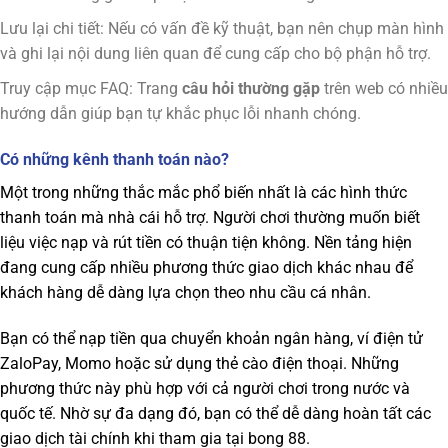
Lưu lại chi tiết: Nếu có vấn đề kỹ thuật, bạn nên chụp màn hình
và ghi lại nội dung liên quan để cung cấp cho bộ phận hỗ trợ.
Truy cập mục FAQ: Trang
câu hỏi thường gặp
trên web có nhiều
hướng dẫn giúp bạn tự khắc phục lỗi nhanh chóng.
Có những kênh thanh toán nào?
Một trong những thắc mắc phổ biến nhất là các hình thức
thanh toán mà nhà cái hỗ trợ. Người chơi thường muốn biết
liệu việc nạp và rút tiền có thuận tiện không. Nền tảng hiện
đang cung cấp nhiều phương thức giao dịch khác nhau để
khách hàng dễ dàng lựa chọn theo nhu cầu cá nhân.
Bạn có thể nạp tiền qua chuyển khoản ngân hàng, ví điện tử
ZaloPay, Momo hoặc sử dụng thẻ cào điện thoại. Những
phương thức này phù hợp với cả người chơi trong nước và
quốc tế. Nhờ sự đa dạng đó, bạn có thể dễ dàng hoàn tất các
giao dịch tài chính khi tham gia tại bong 88.