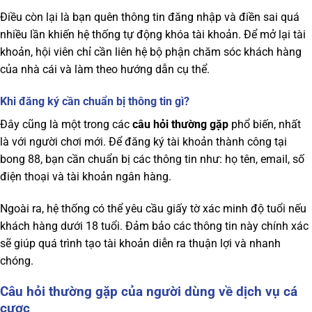
Điều còn lại là bạn quên thông tin đăng nhập và điền sai quá
nhiều lần khiến hệ thống tự động khóa tài khoản. Để mở lại tài
khoản, hội viên chỉ cần liên hệ bộ phận chăm sóc khách hàng
của nhà cái và làm theo hướng dẫn cụ thể.
Khi đăng ký cần chuẩn bị thông tin gì?
Đây cũng là một trong các
câu hỏi thường gặp
phổ biến, nhất
là với người chơi mới. Để đăng ký tài khoản thành công tại
bong 88, bạn cần chuẩn bị các thông tin như: họ tên, email, số
điện thoại và tài khoản ngân hàng.
Ngoài ra, hệ thống có thể yêu cầu giấy tờ xác minh độ tuổi nếu
khách hàng dưới 18 tuổi. Đảm bảo các thông tin này chính xác
sẽ giúp quá trình tạo tài khoản diễn ra thuận lợi và nhanh
chóng.
Câu hỏi thường gặp của người dùng về dịch vụ cá
cược