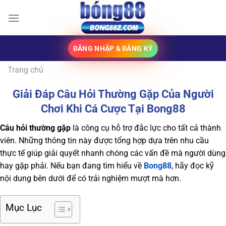
Bỏ
qua
nội
dung
ĐĂNG NHẬP & ĐĂNG KÝ
Trang chủ
Giải Đáp Câu Hỏi Thường Gặp Của Người
Chơi Khi Cá Cược Tại Bong88
Câu hỏi thường gặp
là công cụ hỗ trợ đắc lực cho tất cả thành
viên. Những thông tin này được tổng hợp dựa trên nhu cầu
thực tế giúp giải quyết nhanh chóng các vấn đề mà người dùng
hay gặp phải. Nếu bạn đang tìm hiểu về
Bong88
, hãy đọc kỹ
nội dung bên dưới để có trải nghiệm mượt mà hơn.
Mục Lục