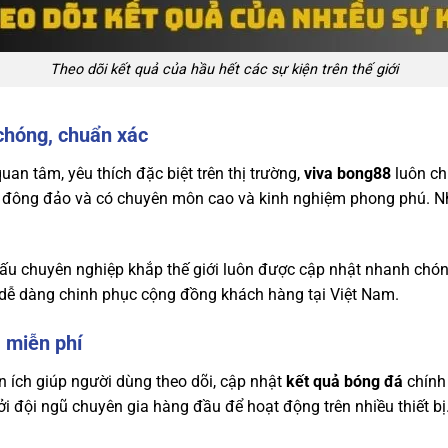
Theo dõi kết quả của hầu hết các sự kiện trên thế giới
chóng, chuẩn xác
an tâm, yêu thích đặc biệt trên thị trường,
viva bong88
luôn ch
ên đông đảo và có chuyên môn cao và kinh nghiệm phong phú. N
ấu chuyên nghiệp khắp thế giới luôn được cập nhật nhanh chóng
b dễ dàng chinh phục cộng đồng khách hàng tại Việt Nam.
, miễn phí
 ích giúp người dùng theo dõi, cập nhật
kết quả bóng đá
chính 
ởi đội ngũ chuyên gia hàng đầu để hoạt động trên nhiều thiết bị