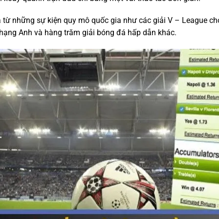
á từ những sự kiện quy mô quốc gia như các giải V – League ch
i hạng Anh và hàng trăm giải bóng đá hấp dẫn khác.