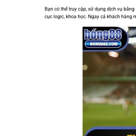
Bạn có thể truy cập, sử dụng dịch vụ bằng 
cục logic, khoa học. Ngay cả khách hàng m