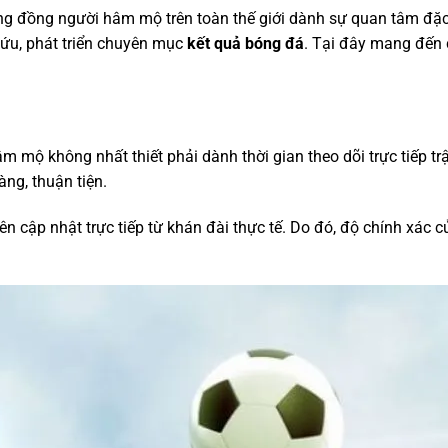
ộng đồng người hâm mộ trên toàn thế giới dành sự quan tâm đặ
 cứu, phát triển chuyên mục
kết quả bóng đá
. Tại đây mang đến 
âm mộ không nhất thiết phải dành thời gian theo dõi trực tiếp 
àng, thuận tiện.
ên cập nhật trực tiếp từ khán đài thực tế. Do đó, độ chính xác