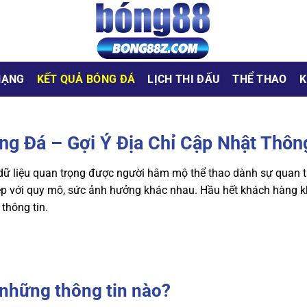
HẠNG
KẾT QUẢ BÓNG ĐÁ
LỊCH THI ĐẤU
THỂ THAO
K
ng Đá – Gợi Ý Địa Chỉ Cập Nhật Thôn
dữ liệu quan trọng được người hâm mộ thể thao dành sự quan tâm
iệp với quy mô, sức ảnh hưởng khác nhau. Hầu hết khách hàng k
thông tin.
 những thông tin nào?