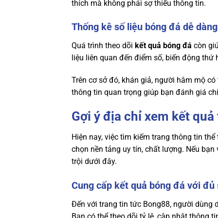
thích mà không phải sợ thiếu thông tin.
Thống kê số liệu bóng đá dễ dàng
Quá trình theo dõi
kết quả bóng đá
còn giú
liệu liên quan đến điểm số, biến động thứ
Trên cơ sở đó, khán giả, người hâm mộ có 
thông tin quan trọng giúp bạn đánh giá ch
Gợi ý địa chỉ xem kết quả
Hiện nay, việc tìm kiếm trang thông tin th
chọn nền tảng uy tín, chất lượng. Nếu bạn
trội dưới đây.
Cung cấp kết quả bóng đá với đủ 
Đến với trang tin tức Bong88, người dùng
Bạn có thể theo dõi tỷ lệ, cập nhật thông 