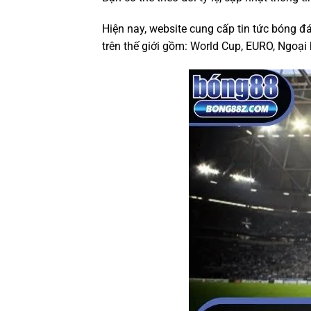
Hiện nay, website cung cấp tin tức bóng đ
trên thế giới gồm: World Cup, EURO, Ngoạ