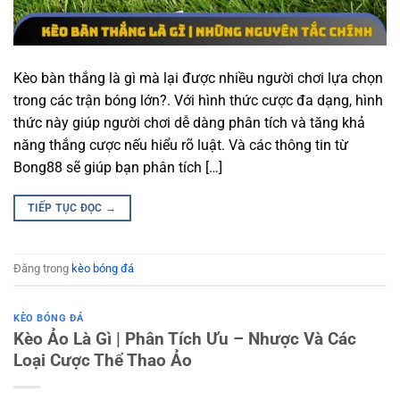
Kèo bàn thắng là gì mà lại được nhiều người chơi lựa chọn
trong các trận bóng lớn?. Với hình thức cược đa dạng, hình
thức này giúp người chơi dễ dàng phân tích và tăng khả
năng thắng cược nếu hiểu rõ luật. Và các thông tin từ
Bong88 sẽ giúp bạn phân tích […]
TIẾP TỤC ĐỌC
→
Đăng trong
kèo bóng đá
KÈO BÓNG ĐÁ
Kèo Ảo Là Gì | Phân Tích Ưu – Nhược Và Các
Loại Cược Thể Thao Ảo