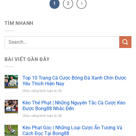
1
2
TÌM NHANH
BÀI VIẾT GẦN ĐÂY
Top 10 Trang Cá Cược Bóng Đá Xanh Chín Được
Yêu Thích Hiện Nay
ở
Chức năng bình luận bị tắt
Top
10
Kèo Thẻ Phạt | Những Nguyên Tắc Cá Cược Kèo
Trang
Được Bong88 Nhắc Đến
Cá
ở
Chức năng bình luận bị tắt
Cược
Kèo
Bóng
Thẻ
Kèo Phạt Góc | Những Loại Cược Ấn Tượng Và
Đá
Phạt
Xanh
Cách Đọc Tại Bong88