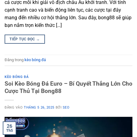
cá cược mỗi khi giải vô địch châu Âu khởi tranh. Với tính
cạnh tranh cao và biến động liên tục, các cược tại đây
mang đến nhiều cơ hội thắng lớn. Sau đây, bong88 sẽ giúp
bạn nắm trọn kiến thức […]
TIẾP TỤC ĐỌC
→
Đăng trong
kèo bóng đá
KÈO BÓNG ĐÁ
Soi Kèo Bóng Đá Euro – Bí Quyết Thắng Lớn Cho
Cược Thủ Tại Bong88
ĐĂNG VÀO
THÁNG 5 26, 2025
BỞI
SEO
26
Th5