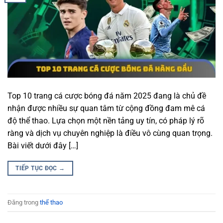
Top 10 trang cá cược bóng đá năm 2025 đang là chủ đề
nhận được nhiều sự quan tâm từ cộng đồng đam mê cá
độ thể thao. Lựa chọn một nền tảng uy tín, có pháp lý rõ
ràng và dịch vụ chuyên nghiệp là điều vô cùng quan trọng.
Bài viết dưới đây […]
TIẾP TỤC ĐỌC
→
Đăng trong
thể thao