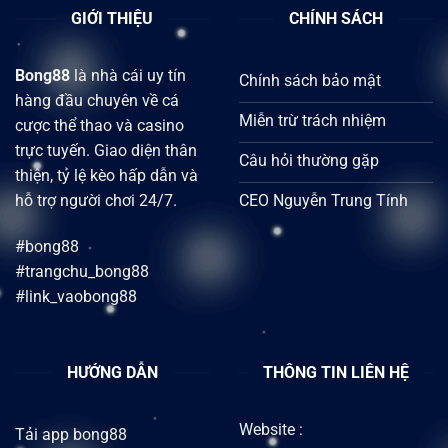
GIỚI THIỆU
CHÍNH SÁCH
Bong88
là nhà cái uy tín
Chính sách bảo mật
hàng đầu chuyên về cá
Miễn trừ trách nhiệm
cược thể thao và casino
trực tuyến. Giao diện thân
Câu hỏi thường gặp
thiện, tỷ lệ kèo hấp dẫn và
CEO Nguyễn Trung Tính
hỗ trợ người chơi 24/7.
#bong88
#trangchu_bong88
#link_vaobong88
HƯỚNG DẪN
THÔNG TIN LIÊN HỆ
Website :
Tải app bong88