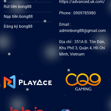
https://advanced.uk.com/
Rút tiền bong88
Phone : 0909785980
Nạp tiền bong88
Email :
Đăng ký bong88
adminbong88@gmail.com
Địa chỉ : 351A Đ. Tôn Đản,
Khu Phố 3, Quận 4, Hồ Chí
Minh, Vietnam