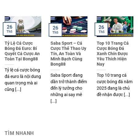
26
26
26
Th5
Th5
Th5
Tỷ Lệ Cá Cược
Saba Sport – Cá
Top 10 Trang Cá
Bóng Đá Euro: Bí
Cược Thể Thao Uy
Cược Bóng Đá
Quyết Cá Cược An
Tín, An Toàn Và
Xanh Chín Được
Toàn Tại Bong88
Minh Bạch Cùng
Yêu Thích Hiện
Bong88
Nay
Tỷ lệ cá cược bóng
Saba Sport đang
Top 10 trang cá
đá euro là nội dung
dần trở thành điểm
cược bóng đá năm
quan trọng mà ai
đến lý tưởng cho
2025 đang là chủ
cũng [...]
những ai say mê
đề nhận được [...]
[...]
TÌM NHANH