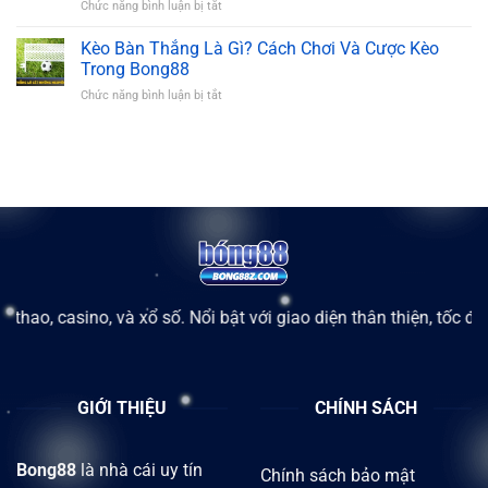
ở
Chức năng bình luận bị tắt
Những
Kèo
Kèo
Loại
Được
Châu
Kèo Bàn Thắng Là Gì? Cách Chơi Và Cược Kèo
Cược
Bong88
Âu
Ấn
Trong Bong88
Nhắc
|
Tượng
Đến
ở
Chức năng bình luận bị tắt
Nguyên
Và
Kèo
Tắc
Cách
Bàn
Đọc
Đọc
Thắng
Cược
Tại
Là
Và
Bong88
Gì?
Các
Cách
Vấn
Chơi
Đề
Và
Rủi
Cược
Ro
Kèo
Khi
Trong
Vào
sino, và xổ số. Nổi bật với giao diện thân thiện, tốc độ cao và t
Bong88
Kèo
GIỚI THIỆU
CHÍNH SÁCH
Bong88
là nhà cái uy tín
Chính sách bảo mật